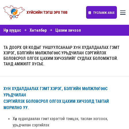
ТУСЛАМЖ АВАХ
Нүүр хуудас
Хөтөлбөр
Цахим хичээл
ТА ДООРХ QR КОДЫГ УНШУУЛСАНААР ХҮН ХУДАЛДААЛАХ ГЭМТ
ХЭРЭГ, БЭЛГИЙН МӨЛЖЛӨГӨӨС УРЬДЧИЛАН СЭРГИЙЛЭХ
БОЛОВСРОЛ ОЛГОХ ЦАХИМ ХИЧЭЭЛИЙГ СУДЛАХ БОЛОМЖТОЙ.
ТАНД АМЖИЛТ ХҮСЬЕ.
ХҮН ХУДАЛДААЛАХ ГЭМТ ХЭРЭГ, БЭЛГИЙН МӨЛЖЛӨГӨӨС
УРЬДЧИЛАН
СЭРГИЙЛЭХ БОЛОВСРОЛ ОЛГОХ ЦАХИМ ХИЧЭЭЛД ТАВТАЙ
МОРИЛНО УУ.
Хүн худалдаалах гэмт хэрэгтэй тэмцэх, таслан зогсоох,
урьдчилан сэргийлэх