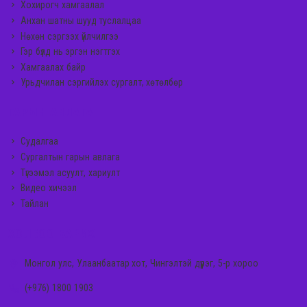
Хохирогч хамгаалал
Анхан шатны шууд туслалцаа
Нөхөн сэргээх үйлчилгээ
Гэр бүлд нь эргэн нэгтгэх
Хамгаалах байр
Урьдчилан сэргийлэх сургалт, хөтөлбөр
ГАРЫН АВЛАГА
Судалгаа
Сургалтын гарын авлага
Түгээмэл асуулт, хариулт
Видео хичээл
Тайлан
ХОЛБОО БАРИХ
Монгол улс, Улаанбаатар хот, Чингэлтэй дүүрэг, 5-р хороо
(+976) 1800 1903