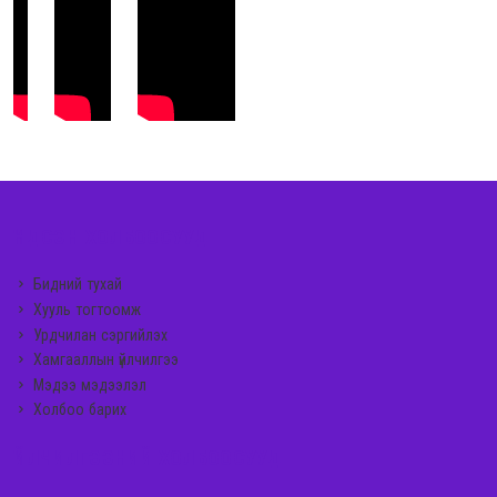
ҮНДСЭН ХОЛБООСУУД
Бидний тухай
Хууль тогтоомж
Урдчилан сэргийлэх
Хамгааллын үйлчилгээ
Мэдээ мэдээлэл
Холбоо барих
ҮЙЛЧИЛГЭЭНИЙ ХОЛБООСУУД