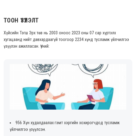
ТООН ҮЗҮҮЛЭЛТ
Хүйсийн Тэгш Эрх төв нь 2003 оноос 2023 оны 07 сар хүртэлх
хугацаанд нийт давхардаагүй тоогоор 2234 хүнд тусламж үйлчилгээ
үзүүлэн ажилласан. Үүний:
956 Хүн худалдаалах гэмт хэргийн хохирогчдод тусламж
үйлчилгээ үзүүлсэн.