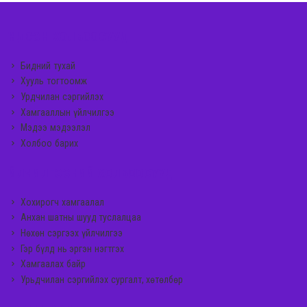
ҮНДСЭН ХОЛБООСУУД
Бидний тухай
Хууль тогтоомж
Урдчилан сэргийлэх
Хамгааллын үйлчилгээ
Мэдээ мэдээлэл
Холбоо барих
ҮЙЛЧИЛГЭЭНИЙ ХОЛБООСУУД
Хохирогч хамгаалал
Анхан шатны шууд туслалцаа
Нөхөн сэргээх үйлчилгээ
Гэр бүлд нь эргэн нэгтгэх
Хамгаалах байр
Урьдчилан сэргийлэх сургалт, хөтөлбөр