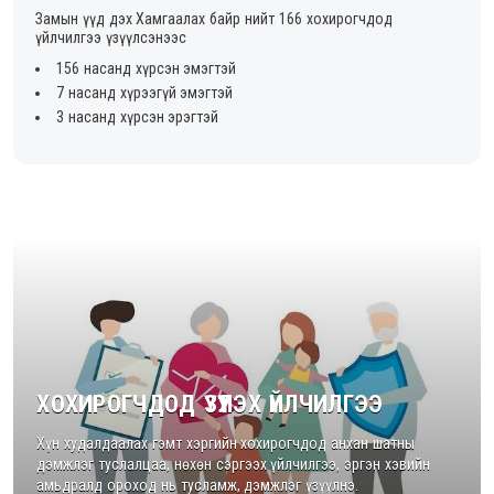
Замын үүд дэх Хамгаалах байр нийт 166 хохирогчдод
үйлчилгээ үзүүлсэнээс
156 насанд хүрсэн эмэгтэй
7 насанд хүрээгүй эмэгтэй
3 насанд хүрсэн эрэгтэй
ХОХИРОГЧДОД ҮЗҮҮЛЭХ ҮЙЛЧИЛГЭЭ
Хүн худалдаалах гэмт хэргийн хохирогчдод анхан шатны
дэмжлэг туслалцаа, нөхөн сэргээх үйлчилгээ, эргэн хэвийн
амьдралд ороход нь тусламж, дэмжлэг үзүүлнэ.