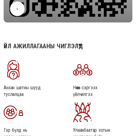
ҮЙЛ АЖИЛЛАГААНЫ ЧИГЛЭЛҮҮД
Анхан шатны шууд
Нөхөн сэргээх
туслалцаа
үйлчилгээ
Гэр бүлд нь
Улаанбаатар хотын