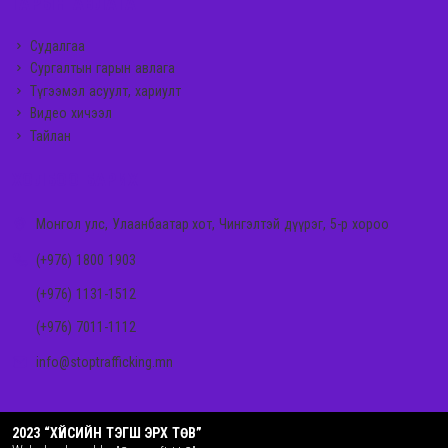
ГАРЫН АВЛАГА
Судалгаа
Сургалтын гарын авлага
Түгээмэл асуулт, хариулт
Видео хичээл
Тайлан
ХОЛБОО БАРИХ
Монгол улс, Улаанбаатар хот, Чингэлтэй дүүрэг, 5-р хороо
(+976) 1800 1903
(+976) 1131-1512
(+976) 7011-1112
info@stoptrafficking.mn
2023 “ХҮЙСИЙН ТЭГШ ЭРХ ТӨВ”