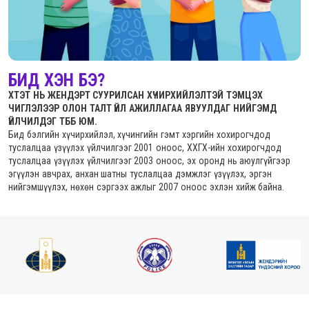
БИД ХЭН БЭ?
ХТЭТ НЬ ЖЕНДЭРТ СУУРИЛСАН ХҮЧИРХИЙЛЭЛТЭЙ ТЭМЦЭХ
ЧИГЛЭЛЭЭР ОЛОН ТАЛТ ҮЙЛ АЖИЛЛАГАА ЯВУУЛДАГ НИЙГЭМД
ҮЙЛЧИЛДЭГ ТББ ЮМ.
Бид бэлгийн хүчирхийлэл, хүчингийн гэмт хэргийн хохирогчдод
туслалцаа үзүүлэх үйлчилгээг 2001 оноос, ХХГХ-ийн хохирогчдод
туслалцаа үзүүлэх үйлчилгээг 2003 оноос, эх оронд нь аюулгүйгээр
эгүүлэн авчрах, анхан шатны туслалцаа дэмжлэг үзүүлэх, эргэн
нийгэмшүүлэх, нөхөн сэргээх ажлыг 2007 оноос эхлэн хийж байна.