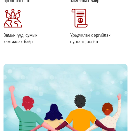
эргэн нэгтгэх
хамгаалах байр
Замын үүд сумын
Урьдчилан сэргийлэх
хамгаалах байр
сургалт, хөтөлбөр