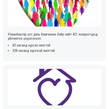
Улаанбаатар хот дахь Хамгаалах байр нийт 421 хохирогчдод
үйлчилгээ үзүүлсэнээс
83 насанд хүрсэн эмэгтэй
338 насанд хүрээгүй эмэгтэй