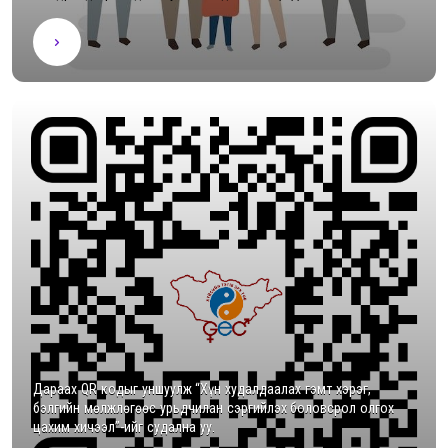
Дараах QR кодыг уншуулж “Хүн худалдаалах гэмт хэрэг,
бэлгийн мөлжлөгөөс урьдчилан сэргийлэх боловсрол олгох
цахим хичээл”-ийг судална уу.