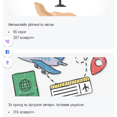
Өмгөөллийн үйлчилгээ авсан
85 хэрэг
207 хохирогч
Эх оронд нь эргүүлэн авчирч, тусламж үзүүлсэн
316 хохирогч