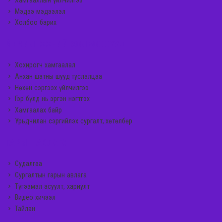
Хамгааллын үйлчилгээ
Мэдээ мэдээлэл
Холбоо барих
ҮЙЛЧИЛГЭЭНИЙ ХОЛБООСУУД
Хохирогч хамгаалал
Анхан шатны шууд туслалцаа
Нөхөн сэргээх үйлчилгээ
Гэр бүлд нь эргэн нэгтгэх
Хамгаалах байр
Урьдчилан сэргийлэх сургалт, хөтөлбөр
ГАРЫН АВЛАГА
Судалгаа
Сургалтын гарын авлага
Түгээмэл асуулт, хариулт
Видео хичээл
Тайлан