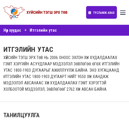
ТУСЛАМЖ АВАХ
Нүүр хуудас
Итгэлийн утас
ИТГЭЛИЙН УТАС
ХҮЙСИЙН ТЭГШ ЭРХ ТӨВ НЬ 2006 ОНООС ЭХЛЭН ХҮН ХУДАЛДААЛАХ
ГЭМТ ХЭРГИЙН АСУУДЛААР МЭДЭЭЛЭЛ ЗӨВЛӨГӨӨ ӨГӨХ ИТГЭЛИЙН
УТАС 1800-1903 ДУГААРЫГ АЖИЛЛУУЛЖ БАЙНА. ЭНЭ ХУГАЦААНД
ИТГЭЛИЙН УТАС 1800-1903 ДУГААРТ НИЙТ 9550 ХҮН ХАНДАЖ
МЭДЭЭЛЭЛ АВСАНААС ХҮН ХУДАЛДААЛАХ ГЭМТ ХЭРЭГТЭЙ
ХОЛБООТОЙ МЭДЭЭЛЭЛ, ЗӨВЛӨГӨӨГ 2762 ХҮН АВСАН БАЙНА.
ТАНИЛЦУУЛГА