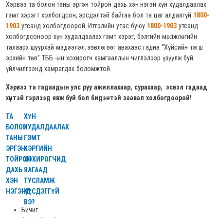
Хэрвээ та болон таны эргэн тойрон дахь хэн нэгэн хүн худалдаалах
гэмт хэрэгт холбогдсон, эрсдэлтэй байгаа бол та цаг алдалгүй
1800-
1903
утсанд холбогдоорой. Итгэлийн утас буюу
1800-1903
утсанд
холбогдсоноор хүн худалдаалах гэмт хэрэг, бэлгийн мөлжлөгийн
талаарх шуурхай мэдээлэл, зөвлөгөөг авахаас гадна “Хүйсийн тэгш
эрхийн төв” ТББ -ын хохирогч хамгааллын чиглэлээр үзүүлж буй
үйлчилгээнд хамрагдах боломжтой.
Хэрвээ та гадаадын улс руу ажиллахаар, сурахаар, эсвэл гадаад
хүнтэй гэрлээд явж буй бол бидэнтэй заавал холбогдоорой!
ТА
ХҮН
БОЛОН
ХУДАЛДААЛАХ
ТАНЫ
ГЭМТ
ЭРГЭН
ХЭРГИЙН
ТОЙРОН
ХОХИРОГЧИД
ДАХЬ
ЯАГААД
ХЭН
ТУСЛАМЖ
НЭГЭНД
ХҮСДЭГГҮЙ
ВЭ?
Бичиг