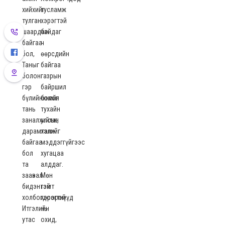
хийхийг
тусламж
тулган
хэрэгтэй
шаардаж
байдаг
байгаа
ч
бол,
өөрсдийн
Таныг
байгаа
болон
газрын
гэр
байршил
бүлийнхнийг
болон
тань
тухайн
заналхийлж,
улсын
дарамталж
хэлийг
байгаа
мэддэггүйгээс
бол
хугацаа
та
алддаг.
заавал
Мөн
бидэнтэй
гэмт
холбогдоорой.
хэрэгтнүүд
Итгэлийн
нь
утас
охид,