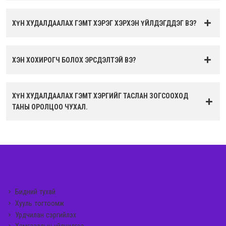
ХҮН ХУДАЛДААЛАХ ГЭМТ ХЭРЭГ ХЭРХЭН ҮЙЛДЭГДДЭГ ВЭ?
ХЭН ХОХИРОГЧ БОЛОХ ЭРСДЭЛТЭЙ ВЭ?
ХҮН ХУДАЛДААЛАХ ГЭМТ ХЭРГИЙГ ТАСЛАН ЗОГСООХОД
ТАНЫ ОРОЛЦОО ЧУХАЛ.
ҮНДСЭН ХОЛБООСУУД
Бидний тухай
Хууль тогтоомж
Урдчилан сэргийлэх