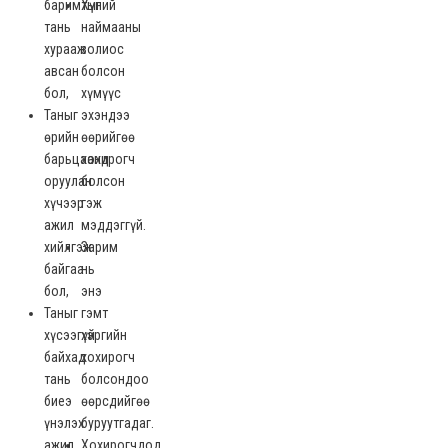
баримтыг
Хүний
тань
наймааны
хурааж
золиос
авсан
болсон
бол,
хүмүүс
Таныг
эхэндээ
өрийн
өөрийгөө
барьцаанд
хохирогч
оруулан
болсон
хүчээр
гэж
ажил
мэддэггүй.
хийлгэж
Зарим
байгаа
нь
бол,
энэ
Таныг
гэмт
хүсээгүй
хэргийн
байхад
хохирогч
тань
болсондоо
биеэ
өөрсдийгөө
үнэлэх
буруутгадаг.
ажил
Хохирогчдод