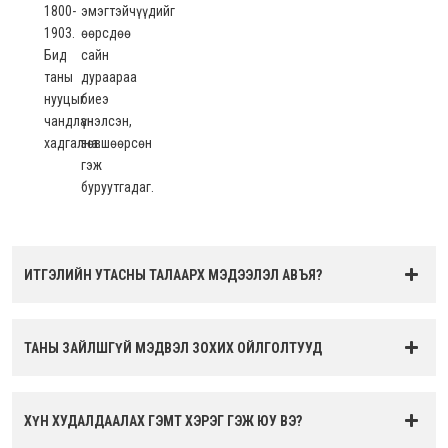
1800-
эмэгтэйчүүдийг
1903.
өөрсдөө
Бид
сайн
таны
дураараа
нууцыг
биеэ
чандлан
үнэлсэн,
хадгална.
зөвшөөрсөн
гэж
буруутгадаг.
ИТГЭЛИЙН УТАСНЫ ТАЛААРХ МЭДЭЭЛЭЛ АВЪЯ?
ТАНЫ ЗАЙЛШГҮЙ МЭДВЭЛ ЗОХИХ ОЙЛГОЛТУУД
ХҮН ХУДАЛДААЛАХ ГЭМТ ХЭРЭГ ГЭЖ ЮУ ВЭ?