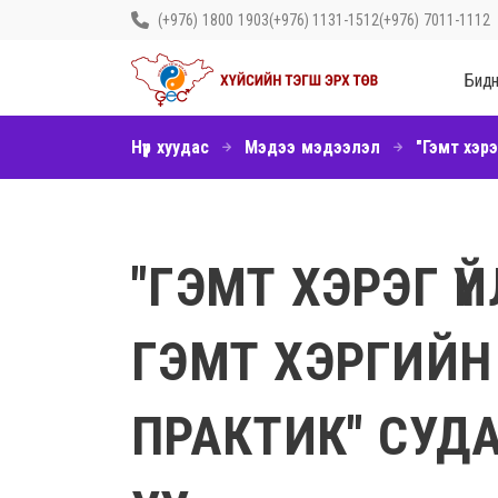
ЖЕНДЕРТ СУУРИЛСАН ХҮЧИРХИЙЛЭЛ, ХҮН ХУД
(+976) 1800 1903
(+976) 1131-1512
(+976) 7011-1112
Бидн
Нүүр хуудас
Мэдээ мэдээлэл
"ГЭМТ ХЭРЭГ Ү
ГЭМТ ХЭРГИЙН
ПРАКТИК" СУД