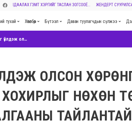
АЛДААЛАХ ГЭМТ ХЭРГИЙГ ТАСЛАН ЗОГСООЁ...
ЖЕНДЕРТ СУУРИЛСАН ХҮЧ
ий тухай
Хөтөлбөр
Бүтээл
Даван туулагчдын сүлжээ
Дэ
"Гэмт хэрэг үйлдэж олсон хөрөнгө, орлогоор гэмт хэргийн хохирлыг нөхөн төлүүлж буй практик" судалгааны тайлантай танилцана уу.
ЙЛДЭЖ ОЛСОН ХӨРӨН
 ХОХИРЛЫГ НӨХӨН ТӨ
АЛГААНЫ ТАЙЛАНТА