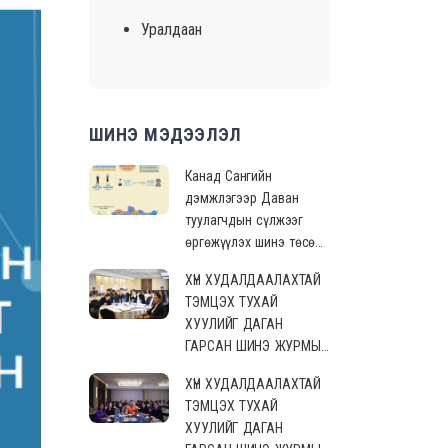
Уралдаан
ШИНЭ МЭДЭЭЛЭЛ
Канад Сангийн
дэмжлэгээр Даван
туулагчдын сүлжээг
өргөжүүлэх шинэ төсөл
хэрэгжиж эхэллээ
ХҮН ХУДАЛДААЛАХТАЙ
ТЭМЦЭХ ТУХАЙ
ХУУЛИЙГ ДАГАН
ГАРСАН ШИНЭ ЖУРМЫГ
ТАНИЛЦУУЛАХ
ХҮН ХУДАЛДААЛАХТАЙ
УУЛЗАЛТ АМЖИЛТТАЙ
ТЭМЦЭХ ТУХАЙ
ЗОХИОН
ХУУЛИЙГ ДАГАН
БАЙГУУЛАГДЛАА.