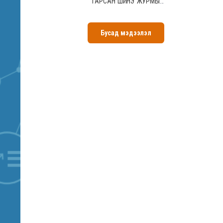
ГАРСАН ШИНЭ ЖУРМЫГ
ТАНИЛЦУУЛАХ
УУЛЗАЛТ АМЖИЛТТАЙ
Бусад мэдээлэл
ЗОХИОН
БАЙГУУЛАГДЛАА.