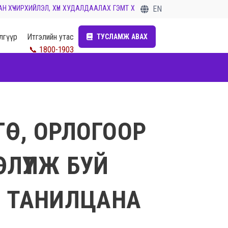
ИРХИЙЛЭЛ, ХҮН ХУДАЛДААЛАХ ГЭМТ ХЭРГИЙГ ТАСЛАН ЗОГСООЁ...
EN
лгүүр
Итгэлийн утас
ТУСЛАМЖ АВАХ
ГӨ, ОРЛОГООР
ЛҮҮЛЖ БУЙ
Й ТАНИЛЦАНА