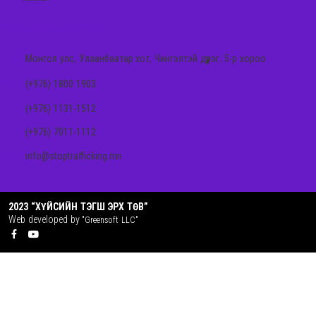
ХОЛБОО БАРИХ
Монгол улс, Улаанбаатар хот, Чингэлтэй дүүрэг, 5-р хороо
(+976) 1800 1903
(+976) 1131-1512
(+976) 7011-1112
info@stoptrafficking.mn
2023 “ХҮЙСИЙН ТЭГШ ЭРХ ТӨВ”
Web developed by
"Greensoft LLC"