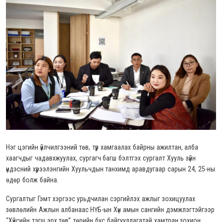
Нэг цэгийн үйлчилгээний төв, түр хамгаалах байрны ажилтан, алба
хаагчдыг чадавхжуулах, сургагч багш бэлтгэх сургалт Хууль зүйн
үндэсний хүрээлэнгийн Хуульчдын танхимд аравдугаар сарын 24, 25-ны
өдөр болж байна.
Сургалтыг Гэмт хэргээс урьдчилан сэргийлэх ажлыг зохицуулах
зөвлөлийн Ажлын албанаас НҮБ-ын Хүн амын сангийн дэмжлэгтэйгээр
“Хүйсийн тэгш эрх төв” төрийн бус байгууллагатай хамтран зохион