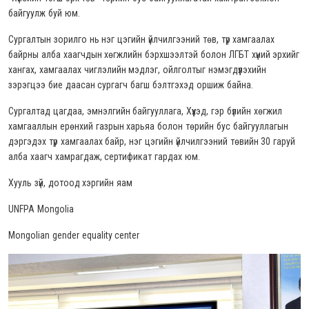
байгуулж буй юм.
Сургалтын зорилго нь нэг цэгийн үйлчилгээний төв, түр хамгаалах
байрны алба хаагчдын хөгжлийн бэрхшээлтэй болон ЛГБТ хүний эрхийг
хангах, хамгаалах чиглэлийн мэдлэг, ойлголтыг нэмэгдүүлэхийн
зэрэгцээ бие даасан сургагч багш бэлтгэхэд оршиж байна.
Сургалтад цагдаа, эмнэлгийн байгууллага, Хүүхэд, гэр бүлийн хөгжил
хамгааллын ерөнхий газрын харьяа болон төрийн бус байгууллагын
дэргэдэх түр хамгаалах байр, нэг цэгийн үйлчилгээний төвийн 30 гаруй
алба хаагч хамрагдаж, сертификат гардах юм.
Хууль зүй, дотоод хэргийн яам
UNFPA Mongolia
Mongolian gender equality center