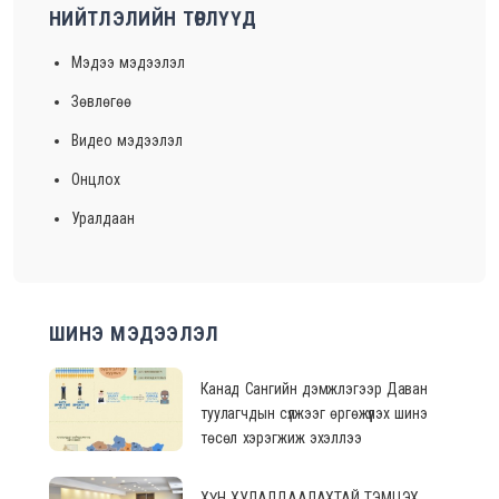
НИЙТЛЭЛИЙН ТӨРЛҮҮД
Мэдээ мэдээлэл
Зөвлөгөө
Видео мэдээлэл
Онцлох
Уралдаан
ШИНЭ МЭДЭЭЛЭЛ
Канад Сангийн дэмжлэгээр Даван
туулагчдын сүлжээг өргөжүүлэх шинэ
төсөл хэрэгжиж эхэллээ
ХҮН ХУДАЛДААЛАХТАЙ ТЭМЦЭХ