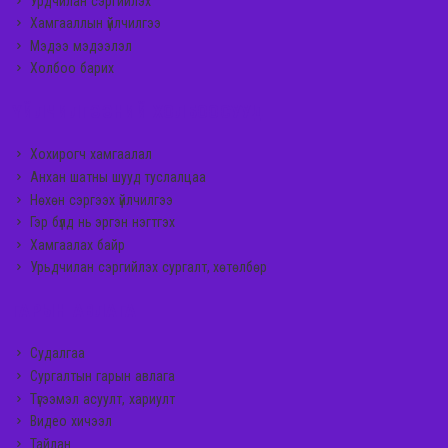
Урдчилан сэргийлэх
Хамгааллын үйлчилгээ
Мэдээ мэдээлэл
Холбоо барих
ҮЙЛЧИЛГЭЭНИЙ ХОЛБООСУУД
Хохирогч хамгаалал
Анхан шатны шууд туслалцаа
Нөхөн сэргээх үйлчилгээ
Гэр бүлд нь эргэн нэгтгэх
Хамгаалах байр
Урьдчилан сэргийлэх сургалт, хөтөлбөр
ГАРЫН АВЛАГА
Судалгаа
Сургалтын гарын авлага
Түгээмэл асуулт, хариулт
Видео хичээл
Тайлан