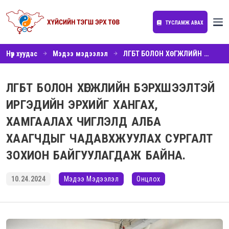
ТУСЛАМЖ АВАХ
Нүүр хуудас
Мэдээ мэдээлэл
ЛГБТ БОЛОН ХӨГЖЛИЙН БЭРХШЭЭЛТЭЙ ИРГЭДИЙН ЭРХИЙГ ХАНГАХ, ХАМГААЛАХ ЧИГЛЭЛД АЛБА ХААГЧДЫГ ЧАДАВХЖУУЛАХ СУРГАЛТ ЗОХИОН БАЙГУУЛАГДАЖ БАЙНА.
ЛГБТ БОЛОН ХӨГЖЛИЙН БЭРХШЭЭЛТЭЙ
ИРГЭДИЙН ЭРХИЙГ ХАНГАХ,
ХАМГААЛАХ ЧИГЛЭЛД АЛБА
ХААГЧДЫГ ЧАДАВХЖУУЛАХ СУРГАЛТ
ЗОХИОН БАЙГУУЛАГДАЖ БАЙНА.
10.24.2024
Мэдээ Мэдээлэл
Онцлох