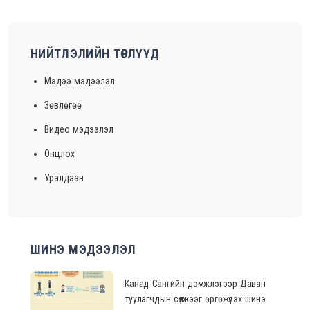
НИЙТЛЭЛИЙН ТӨРЛҮҮД
Мэдээ мэдээлэл
Зөвлөгөө
Видео мэдээлэл
Онцлох
Уралдаан
ШИНЭ МЭДЭЭЛЭЛ
Канад Сангийн дэмжлэгээр Даван
туулагчдын сүлжээг өргөжүүлэх шинэ