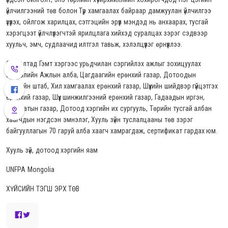
үйлчилгээний төв болон Түр хамгаалах байраар дамжуулан үйлчилгээ
үзүүлэх, ойлгож харилцах, сэтгэцийн эрүүл мэндэд нь анхаарах, тусгай
хэрэгцээт үйлчлүүлэгчтэй ярилцлага хийхэд суралцах зэрэг сэдвээр
хуульч, эмч, судлаачид илтгэл тавьж, хэлэлцүүлэг өрнүүллээ.
Сургалтад Гэмт хэргээс урьдчилан сэргийлэх ажлыг зохицуулах
зөвлөлийн Ажлын алба, Цагдаагийн ерөнхий газар, Дотоодын
цэргийн штаб, Хил хамгаалах ерөнхий газар, Шүүхийн шийдвэр гүйцэтгэх
ерөнхий газар, Шүүх шинжилгээний ерөнхий газар, Гадаадын иргэн,
харьяатын газар, Дотоод хэргийн их сургууль, Төрийн тусгай албан
хаагчдын нэгдсэн эмнэлэг, Хууль зүйн туслалцааны төв зэрэг
байгууллагын 70 гаруй алба хаагч хамрагдаж, сертификат гардах юм.
Хууль зүй, дотоод хэргийн яам
UNFPA Mongolia
ХҮЙСИЙН ТЭГШ ЭРХ ТӨВ