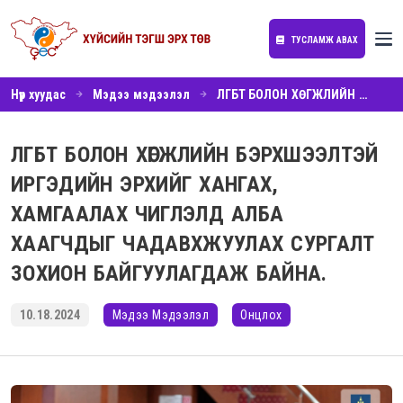
ТУСЛАМЖ АВАХ
Нүүр хуудас
Мэдээ мэдээлэл
ЛГБТ БОЛОН ХӨГЖЛИЙН БЭРХШЭЭЛТЭЙ ИРГЭДИЙН ЭРХИЙГ ХАНГАХ, ХАМГААЛАХ ЧИГЛЭЛД АЛБА ХААГЧДЫГ ЧАДАВХЖУУЛАХ СУРГАЛТ ЗОХИОН БАЙГУУЛАГДАЖ БАЙНА.
ЛГБТ БОЛОН ХӨГЖЛИЙН БЭРХШЭЭЛТЭЙ
ИРГЭДИЙН ЭРХИЙГ ХАНГАХ,
ХАМГААЛАХ ЧИГЛЭЛД АЛБА
ХААГЧДЫГ ЧАДАВХЖУУЛАХ СУРГАЛТ
ЗОХИОН БАЙГУУЛАГДАЖ БАЙНА.
10.18.2024
Мэдээ Мэдээлэл
Онцлох