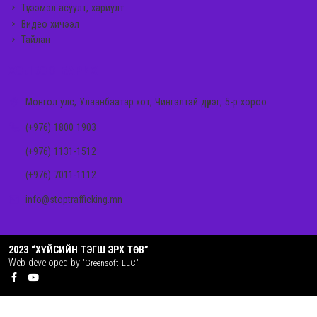
Түгээмэл асуулт, хариулт
Видео хичээл
Тайлан
ХОЛБОО БАРИХ
Монгол улс, Улаанбаатар хот, Чингэлтэй дүүрэг, 5-р хороо
(+976) 1800 1903
(+976) 1131-1512
(+976) 7011-1112
info@stoptrafficking.mn
2023 “ХҮЙСИЙН ТЭГШ ЭРХ ТӨВ”
Web developed by
"Greensoft LLC"