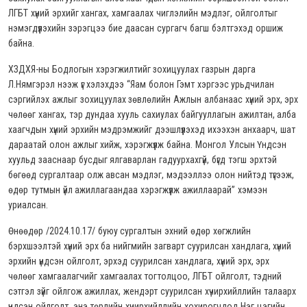
ЛГБТ хүний эрхийг хангах, хамгаалах чиглэлийн мэдлэг, ойлголтыг
нэмэгдүүлэхийн зэрэгцээ бие даасан сургагч багш бэлтгэхэд оршиж
байна.
ХЗДХЯ-ны Бодлогын хэрэгжилтийг зохицуулах газрын дарга
Л.Нямгэрэл нээж үг хэлэхдээ “Яам болон Гэмт хэргээс урьдчилан
сэргийлэх ажлыг зохицуулах зөвлөлийн Ажлын албанаас хүний эрх, эрх
чөлөөг хангах, тэр дундаа хууль сахиулах байгууллагын ажилтан, алба
хаагчдын хүний эрхийн мэдрэмжийг дээшлүүлэхэд ихээхэн анхаарч, шат
дараатай олон ажлыг хийж, хэрэгжүүлж байна. Монгол Улсын Үндсэн
хуульд зааснаар бусдыг ялгаварлан гадуурхахгүй, бүгд тэгш эрхтэй
бөгөөд сургалтаар олж авсан мэдлэг, мэдээллээ олон нийтэд түгээж,
өдөр тутмын үйл ажиллагаандаа хэрэгжүүлж ажиллаарай” хэмээн
уриалсан.
Өнөөдөр /2024.10.17/ буюу сургалтын эхний өдөр хөгжлийн
бэрхшээлтэй хүний эрх ба нийгмийн загварт суурилсан хандлага, хүний
эрхийн үндсэн ойлголт, эрхэд суурилсан хандлага, хүний эрх, эрх
чөлөөг хамгаалагчийг хамгаалах тогтолцоо, ЛГБТ ойлголт, тэдний
сэтгэл зүйг ойлгож ажиллах, жендэрт суурилсан хүчирхийллийн талаарх
үндсэн ойлголт, энэ төрлийн хүчирхийллийн хохирогчдод Нэг цэгийн