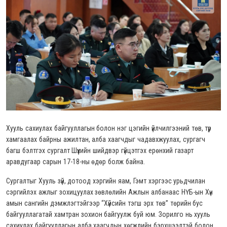
Хууль сахиулах байгууллагын болон нэг цэгийн үйлчилгээний төв, түр
хамгаалах байрны ажилтан, алба хаагчдыг чадавхжуулах, сургагч
багш бэлтгэх сургалт Шүүхийн шийдвэр гүйцэтгэх ерөнхий газарт
аравдугаар сарын 17-18-ны өдөр болж байна.
Сургалтыг Хууль зүй, дотоод хэргийн яам, Гэмт хэргээс урьдчилан
сэргийлэх ажлыг зохицуулах зөвлөлийн Ажлын албанаас НҮБ-ын Хүн
амын сангийн дэмжлэгтэйгээр “Хүйсийн тэгш эрх төв” төрийн бус
байгууллагатай хамтран зохион байгуулж буй юм. Зорилго нь хууль
сахиулах байгууллагын алба хаагчдын хөгжлийн бэрхшээлтэй болон