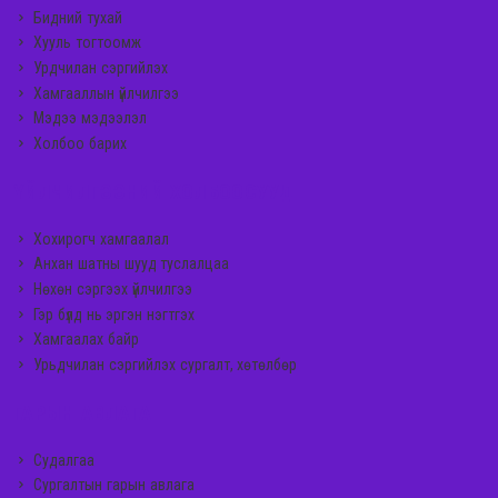
Бидний тухай
Хууль тогтоомж
Урдчилан сэргийлэх
Хамгааллын үйлчилгээ
Мэдээ мэдээлэл
Холбоо барих
ҮЙЛЧИЛГЭЭНИЙ ХОЛБООСУУД
Хохирогч хамгаалал
Анхан шатны шууд туслалцаа
Нөхөн сэргээх үйлчилгээ
Гэр бүлд нь эргэн нэгтгэх
Хамгаалах байр
Урьдчилан сэргийлэх сургалт, хөтөлбөр
ГАРЫН АВЛАГА
Судалгаа
Сургалтын гарын авлага