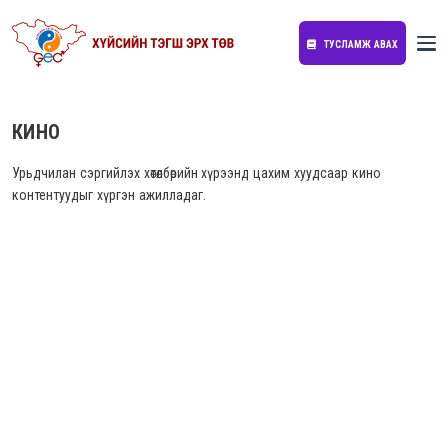
ТУСЛАМЖ АВАХ
КИНО
Урьдчилан сэргийлэх хөтөлбөрийн хүрээнд цахим хуудсаар кино
контентуудыг хүргэн ажилладаг.