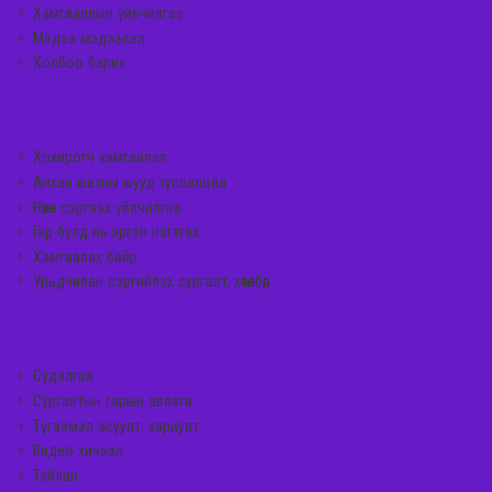
Хамгааллын үйлчилгээ
Мэдээ мэдээлэл
Холбоо барих
ҮЙЛЧИЛГЭЭНИЙ ХОЛБООСУУД
Хохирогч хамгаалал
Анхан шатны шууд туслалцаа
Нөхөн сэргээх үйлчилгээ
Гэр бүлд нь эргэн нэгтгэх
Хамгаалах байр
Урьдчилан сэргийлэх сургалт, хөтөлбөр
ГАРЫН АВЛАГА
Судалгаа
Сургалтын гарын авлага
Түгээмэл асуулт, хариулт
Видео хичээл
Тайлан