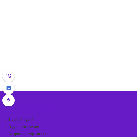
ҮНДСЭН ХОЛБООСУУД
Бидний тухай
Хууль тогтоомж
Урдчилан сэргийлэх