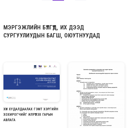
МЭРГЭЖЛИЙН БҮЛГҮҮД, ИХ ДЭЭД
СУРГУУЛИУДЫН БАГШ, ОЮУТНУУДАД
ХҮН ХУДАЛДААЛАХ ГЭМТ ХЭРГИЙН
ХОХИРОГЧИЙГ ИЛРҮҮЛЭХ ГАРЫН
АВЛАГА