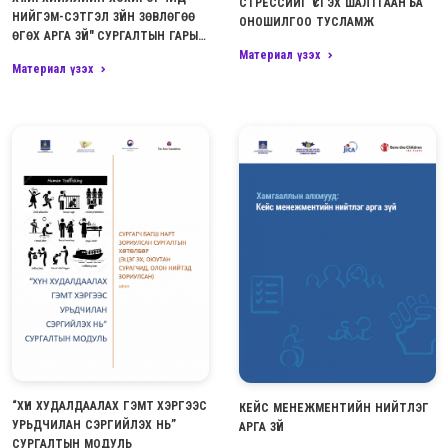
СТРЕССИЙГ ҮҮСГЭХ ШАЛТГААН БА
НИЙГЭМ-СЭТГЭЛ ЗҮЙН ЗӨВЛӨГӨӨ
ОНОШИЛГОО ТУСЛАМЖ
ӨГӨХ АРГА ЗҮЙ" СУРГАЛТЫН ГАРЫН
Материал үзэх
АВЛАГА
Материал үзэх
“ХҮН ХУДАЛДААЛАХ ГЭМТ ХЭРГЭЭС
КЕЙС МЕНЕЖМЕНТИЙН НИЙТЛЭГ
УРЬДЧИЛАН СЭРГИЙЛЭХ НЬ”
АРГА ЗҮЙ
СУРГАЛТЫН МОДУЛЬ