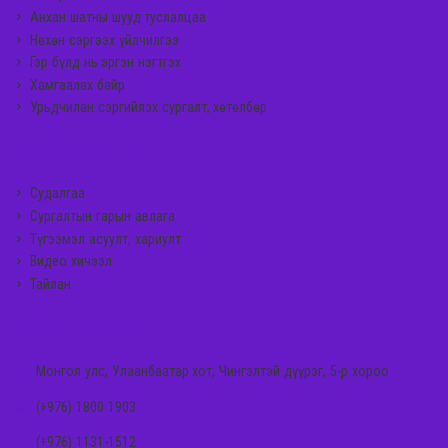
Анхан шатны шууд туслалцаа
Нөхөн сэргээх үйлчилгээ
Гэр бүлд нь эргэн нэгтгэх
Хамгаалах байр
Урьдчилан сэргийлэх сургалт, хөтөлбөр
ГАРЫН АВЛАГА
Судалгаа
Сургалтын гарын авлага
Түгээмэл асуулт, хариулт
Видео хичээл
Тайлан
ХОЛБОО БАРИХ
Монгол улс, Улаанбаатар хот, Чингэлтэй дүүрэг, 5-р хороо
(+976) 1800 1903
(+976) 1131-1512