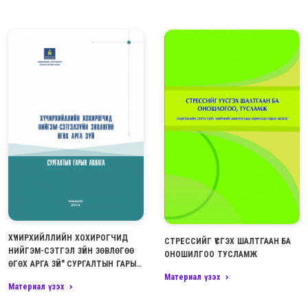
ХҮЧИРХИЙЛЛИЙН ХОХИРОГЧИД
СТРЕССИЙГ ҮҮСГЭХ ШАЛТГААН БА
НИЙГЭМ-СЭТГЭЛ ЗҮЙН ЗӨВЛӨГӨӨ
ОНОШИЛГОО ТУСЛАМЖ
ӨГӨХ АРГА ЗҮЙ" СУРГАЛТЫН ГАРЫН
Материал үзэх
АВЛАГА
Материал үзэх