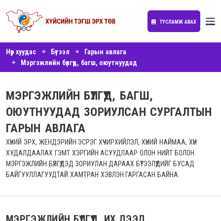
ТУСЛАМЖ АВАХ
Нүүр хуудас
Бүтээл
Гарын авлага
Мэргэжлийн бүлгүүд, багш, оюутнуудад
МЭРГЭЖЛИЙН БҮЛГҮҮД, БАГШ,
ОЮУТНУУДАД ЗОРИУЛСАН СУРГАЛТЫН
ГАРЫН АВЛАГА
ХҮНИЙ ЭРХ, ЖЕНДЭРИЙН ЭСРЭГ ХҮЧИРХИЙЛЭЛ, ХҮНИЙ НАЙМАА, ХҮН
ХУДАЛДААЛАХ ГЭМТ ХЭРГИЙН АСУУДЛААР ОЛОН НИЙТ БОЛОН
МЭРГЭЖЛИЙН БҮЛГҮҮДЭД ЗОРИУЛАН ДАРААХ БҮТЭЭЛҮҮДИЙГ БУСАД
БАЙГУУЛЛАГУУДТАЙ ХАМТРАН ХЭВЛЭН ГАРГАСАН БАЙНА.
МЭРГЭЖЛИЙН БҮЛГҮҮД, ИХ ДЭЭД