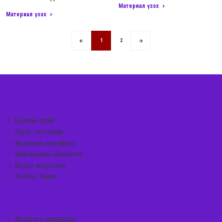
Материал үзэх
Материал үзэх
1
2
ҮНДСЭН ХОЛБООСУУД
Бидний тухай
Хууль тогтоомж
Урдчилан сэргийлэх
Хамгааллын үйлчилгээ
Мэдээ мэдээлэл
Холбоо барих
ҮЙЛЧИЛГЭЭНИЙ ХОЛБООСУУД
Хохирогч хамгаалал