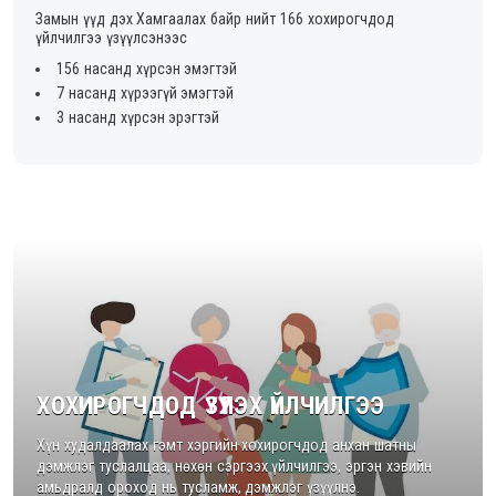
Замын үүд дэх Хамгаалах байр нийт 166 хохирогчдод
үйлчилгээ үзүүлсэнээс
156 насанд хүрсэн эмэгтэй
7 насанд хүрээгүй эмэгтэй
3 насанд хүрсэн эрэгтэй
ХОХИРОГЧДОД ҮЗҮҮЛЭХ ҮЙЛЧИЛГЭЭ
Хүн худалдаалах гэмт хэргийн хохирогчдод анхан шатны
дэмжлэг туслалцаа, нөхөн сэргээх үйлчилгээ, эргэн хэвийн
амьдралд ороход нь тусламж, дэмжлэг үзүүлнэ.