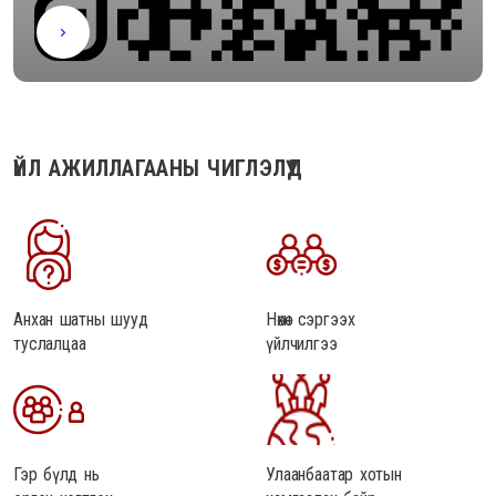
ҮЙЛ АЖИЛЛАГААНЫ ЧИГЛЭЛҮҮД
Анхан шатны шууд
Нөхөн сэргээх
туслалцаа
үйлчилгээ
Гэр бүлд нь
Улаанбаатар хотын