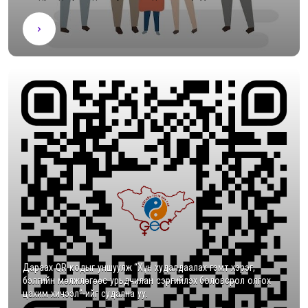
Дараах QR кодыг уншуулж “Хүн худалдаалах гэмт хэрэг,
бэлгийн мөлжлөгөөс урьдчилан сэргийлэх боловсрол олгох
цахим хичээл”-ийг судална уу.