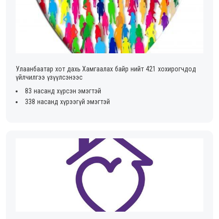
Улаанбаатар хот дахь Хамгаалах байр нийт 421 хохирогчдод
үйлчилгээ үзүүлсэнээс
83 насанд хүрсэн эмэгтэй
338 насанд хүрээгүй эмэгтэй