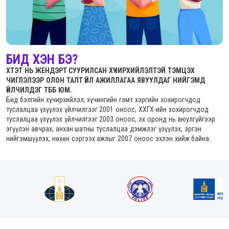
БИД ХЭН БЭ?
ХТЭТ НЬ ЖЕНДЭРТ СУУРИЛСАН ХҮЧИРХИЙЛЭЛТЭЙ ТЭМЦЭХ
ЧИГЛЭЛЭЭР ОЛОН ТАЛТ ҮЙЛ АЖИЛЛАГАА ЯВУУЛДАГ НИЙГЭМД
ҮЙЛЧИЛДЭГ ТББ ЮМ.
Бид бэлгийн хүчирхийлэл, хүчингийн гэмт хэргийн хохирогчдод
туслалцаа үзүүлэх үйлчилгээг 2001 оноос, ХХГХ-ийн хохирогчдод
туслалцаа үзүүлэх үйлчилгээг 2003 оноос, эх оронд нь аюулгүйгээр
эгүүлэн авчрах, анхан шатны туслалцаа дэмжлэг үзүүлэх, эргэн
нийгэмшүүлэх, нөхөн сэргээх ажлыг 2007 оноос эхлэн хийж байна.