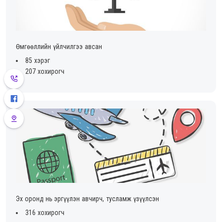
Өмгөөллийн үйлчилгээ авсан
85 хэрэг
207 хохирогч
Эх оронд нь эргүүлэн авчирч, тусламж үзүүлсэн
316 хохирогч