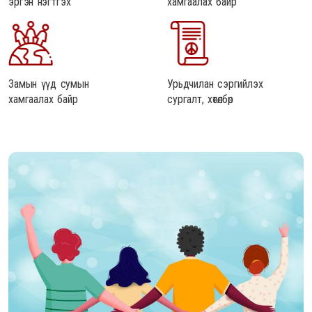
эргэн нэгтгэх
хамгаалах байр
Замын үүд сумын
Урьдчилан сэргийлэх
хамгаалах байр
сургалт, хөтөлбөр