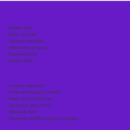
ҮНДСЭН ХОЛБООСУУД
Бидний тухай
Хууль тогтоомж
Урдчилан сэргийлэх
Хамгааллын үйлчилгээ
Мэдээ мэдээлэл
Холбоо барих
ҮЙЛЧИЛГЭЭНИЙ ХОЛБООСУУД
Хохирогч хамгаалал
Анхан шатны шууд туслалцаа
Нөхөн сэргээх үйлчилгээ
Гэр бүлд нь эргэн нэгтгэх
Хамгаалах байр
Урьдчилан сэргийлэх сургалт, хөтөлбөр