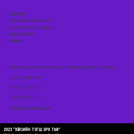
ГАРЫН АВЛАГА
Судалгаа
Сургалтын гарын авлага
Түгээмэл асуулт, хариулт
Видео хичээл
Тайлан
ХОЛБОО БАРИХ
Монгол улс, Улаанбаатар хот, Чингэлтэй дүүрэг, 5-р хороо
(+976) 1800 1903
(+976) 1131-1512
(+976) 7011-1112
info@stoptrafficking.mn
2023 “ХҮЙСИЙН ТЭГШ ЭРХ ТӨВ”