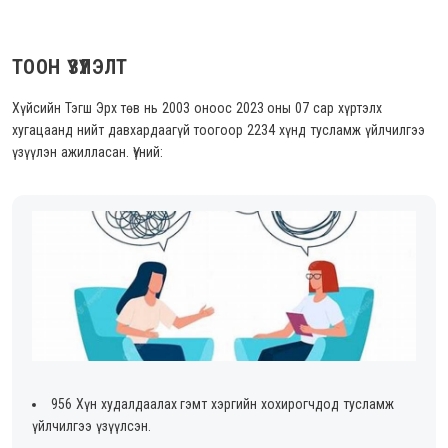
ТООН ҮЗҮҮЛЭЛТ
Хүйсийн Тэгш Эрх төв нь 2003 оноос 2023 оны 07 сар хүртэлх
хугацаанд нийт давхардаагүй тоогоор 2234 хүнд тусламж үйлчилгээ
үзүүлэн ажилласан. Үүний:
956 Хүн худалдаалах гэмт хэргийн хохирогчдод тусламж
үйлчилгээ үзүүлсэн.